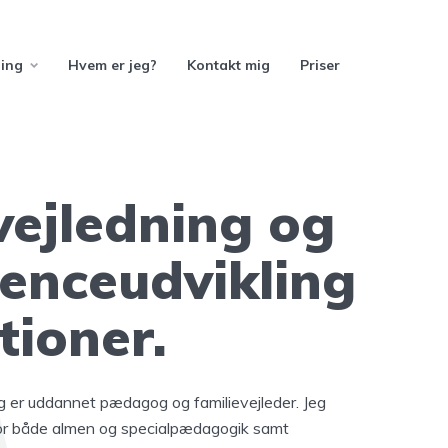
ning
Hvem er jeg?
Kontakt mig
Priser
vejledning og
enceudvikling
utioner.
g er uddannet pædagog og familievejleder. Jeg
nfor både almen og specialpædagogik samt