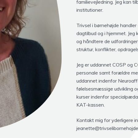
familievejledning. Jeg kan ti
institutioner.
Trivsel i børnehøjde handler 
dagtilbud og i hjemmet. Jeg k
og håndtere de udfordringe
struktur, konflikter, opdrage
Jeg er uddannet COSP og CO
personale samt forældre med
uddannet indenfor Neuroaff
følelsesmæssige udvikling og
kurser indenfor specialpæda
KAT-kassen.
Kontakt mig for yderligere i
jeanette@trivselibornehojde