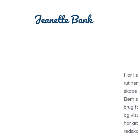
Har I 
rutine
skabe 
Børn s
brug f
og vis
har ar
redska