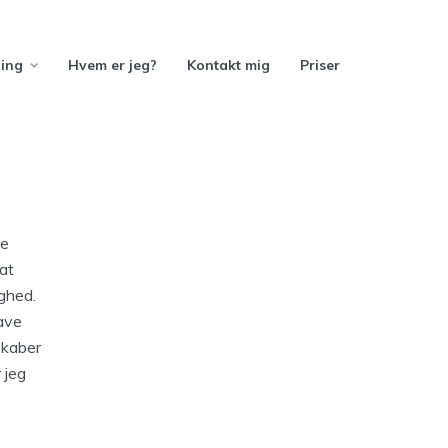
ning
Hvem er jeg?
Kontakt mig
Priser
be
 at
ighed.
ave
skaber
 jeg