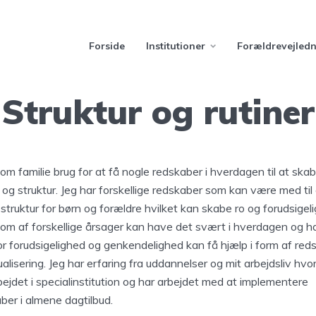
Forside
Institutioner
Forældrevejled
Struktur og rutiner
som familie brug for at få nogle redskaber i hverdagen til at ska
r og struktur. Jeg har forskellige redskaber som kan være med til
struktur for børn og forældre hvilket kan skabe ro og forudsigel
om af forskellige årsager kan have det svært i hverdagen og h
or forudsigelighed og genkendelighed kan få hjælp i form af red
ualisering. Jeg har erfaring fra uddannelser og mit arbejdsliv hvor
bejdet i specialinstitution og har arbejdet med at implementere
ber i almene dagtilbud.